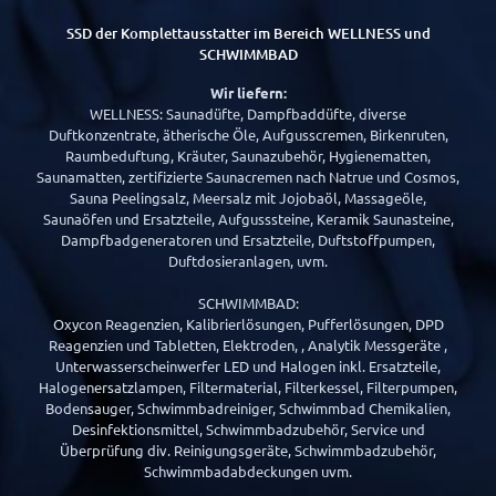
SSD der Komplettausstatter im Bereich WELLNESS und
SCHWIMMBAD
Wir liefern:
WELLNESS: Saunadüfte, Dampfbaddüfte, diverse
Duftkonzentrate, ätherische Öle, Aufgusscremen, Birkenruten,
Raumbeduftung, Kräuter, Saunazubehör, Hygienematten,
Saunamatten, zertifizierte Saunacremen nach Natrue und Cosmos,
Sauna Peelingsalz, Meersalz mit Jojobaöl, Massageöle,
Saunaöfen und Ersatzteile, Aufgusssteine, Keramik Saunasteine,
Dampfbadgeneratoren und Ersatzteile, Duftstoffpumpen,
Duftdosieranlagen, uvm.
SCHWIMMBAD:
Oxycon Reagenzien, Kalibrierlösungen, Pufferlösungen, DPD
Reagenzien und Tabletten, Elektroden, , Analytik Messgeräte ,
Unterwasserscheinwerfer LED und Halogen inkl. Ersatzteile,
Halogenersatzlampen, Filtermaterial, Filterkessel, Filterpumpen,
Bodensauger, Schwimmbadreiniger, Schwimmbad Chemikalien,
Desinfektionsmittel, Schwimmbadzubehör, Service und
Überprüfung div. Reinigungsgeräte, Schwimmbadzubehör,
Schwimmbadabdeckungen uvm.