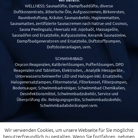
WELLNESS: Saunadüfte, Dampfbaddüfte, diverse
Duftkonzentrate, ätherische Öle, Aufgusscremen, Birkenruten,
Raumbeduftung, Kräuter, Saunazubehör, Hygienematten,
Saunamatten, zertifizierte Saunacremen nach Natrue und Cosmos,
Sauna Peelingsalz, Meersalz mit Jojobaöl, Massageöle,
Saunaöfen und Ersatzteile, Aufgusssteine, Keramik Saunasteine,
Dampfbadgeneratoren und Ersatzteile, Duftstoffpumpen,
Duftdosieranlagen, uvm.
SCHWIMMBAD:
Oxycon Reagenzien, Kalibrierlösungen, Pufferlösungen, DPD
Reagenzien und Tabletten, Elektroden, , Analytik Messgeräte ,
Unterwasserscheinwerfer LED und Halogen inkl. Ersatzteile,
Halogenersatzlampen, Filtermaterial, Filterkessel, Filterpumpen,
Bodensauger, Schwimmbadreiniger, Schwimmbad Chemikalien,
Desinfektionsmittel, Schwimmbadzubehör, Service und
Überprüfung div. Reinigungsgeräte, Schwimmbadzubehör,
Schwimmbadabdeckungen uvm.
Wir verwenden Cookies, um unsere Webseite für Sie möglichst
benutzerfreundlich zu gestalten. Wenn Sie fortfahren, nehmen