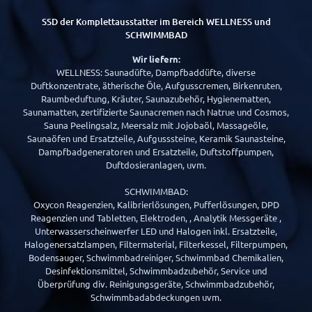
SSD der Komplettausstatter im Bereich WELLNESS und
SCHWIMMBAD
Wir liefern:
WELLNESS: Saunadüfte, Dampfbaddüfte, diverse
Duftkonzentrate, ätherische Öle, Aufgusscremen, Birkenruten,
Raumbeduftung, Kräuter, Saunazubehör, Hygienematten,
Saunamatten, zertifizierte Saunacremen nach Natrue und Cosmos,
Sauna Peelingsalz, Meersalz mit Jojobaöl, Massageöle,
Saunaöfen und Ersatzteile, Aufgusssteine, Keramik Saunasteine,
Dampfbadgeneratoren und Ersatzteile, Duftstoffpumpen,
Duftdosieranlagen, uvm.
SCHWIMMBAD:
Oxycon Reagenzien, Kalibrierlösungen, Pufferlösungen, DPD
Reagenzien und Tabletten, Elektroden, , Analytik Messgeräte ,
Unterwasserscheinwerfer LED und Halogen inkl. Ersatzteile,
Halogenersatzlampen, Filtermaterial, Filterkessel, Filterpumpen,
Bodensauger, Schwimmbadreiniger, Schwimmbad Chemikalien,
Desinfektionsmittel, Schwimmbadzubehör, Service und
Überprüfung div. Reinigungsgeräte, Schwimmbadzubehör,
Schwimmbadabdeckungen uvm.