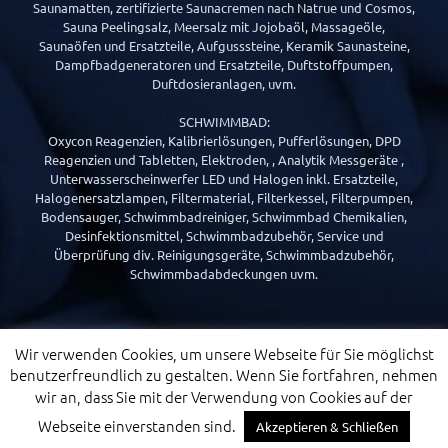
Saunamatten, zertifizierte Saunacremen nach Natrue und Cosmos,
Sauna Peelingsalz, Meersalz mit Jojobaöl, Massageöle,
Saunaöfen und Ersatzteile, Aufgusssteine, Keramik Saunasteine,
Dampfbadgeneratoren und Ersatzteile, Duftstoffpumpen,
Duftdosieranlagen, uvm.
SCHWIMMBAD:
Oxycon Reagenzien, Kalibrierlösungen, Pufferlösungen, DPD
Reagenzien und Tabletten, Elektroden, , Analytik Messgeräte ,
Unterwasserscheinwerfer LED und Halogen inkl. Ersatzteile,
Halogenersatzlampen, Filtermaterial, Filterkessel, Filterpumpen,
Bodensauger, Schwimmbadreiniger, Schwimmbad Chemikalien,
Desinfektionsmittel, Schwimmbadzubehör, Service und
Überprüfung div. Reinigungsgeräte, Schwimmbadzubehör,
Schwimmbadabdeckungen uvm.
Wir verwenden Cookies, um unsere Webseite für Sie möglichst
benutzerfreundlich zu gestalten. Wenn Sie fortfahren, nehmen
wir an, dass Sie mit der Verwendung von Cookies auf der
© 2019 SSD - Schwimmbad-Sauna-Dampfbad
Handelsgesellschaft m.b.H |
Impressum
|
Datenschutz
| Layout
Webseite einverstanden sind.
Akzeptieren & Schließen
und technische Umsetzung:
netWERKER Mediahaus