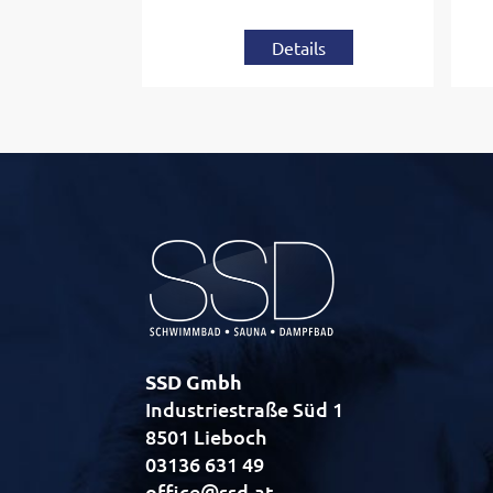
Details
SSD Gmbh
Industriestraße Süd 1
8501 Lieboch
03136 631 49
office@ssd.at