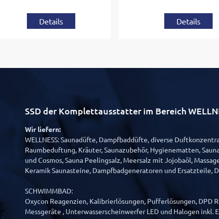
Details
Details
SSD der Komplettausstatter im Bereich WE
Wir liefern:
WELLNESS: Saunadüfte, Dampfbaddüfte, diverse Duftkonzentrat
Raumbeduftung, Kräuter, Saunazubehör, Hygienematten, Sauna
und Cosmos, Sauna Peelingsalz, Meersalz mit Jojobaöl, Massage
Keramik Saunasteine, Dampfbadgeneratoren und Ersatzteile, 
SCHWIMMBAD:
Oxycon Reagenzien, Kalibrierlösungen, Pufferlösungen, DPD Re
Messgeräte , Unterwasserscheinwerfer LED und Halogen inkl. Er