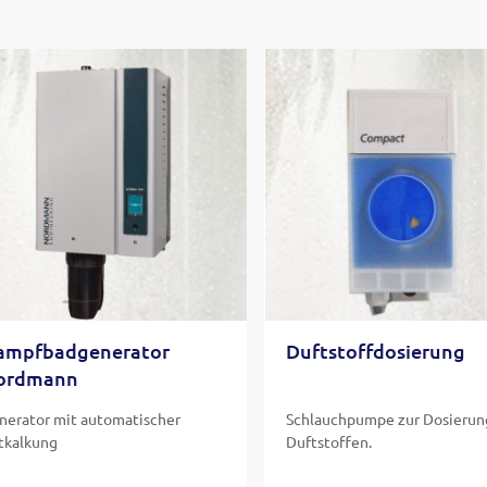
ampfbadgenerator
Duftstoffdosierung
ordmann
nerator mit automatischer
Schlauchpumpe zur Dosierun
tkalkung
Duftstoffen.