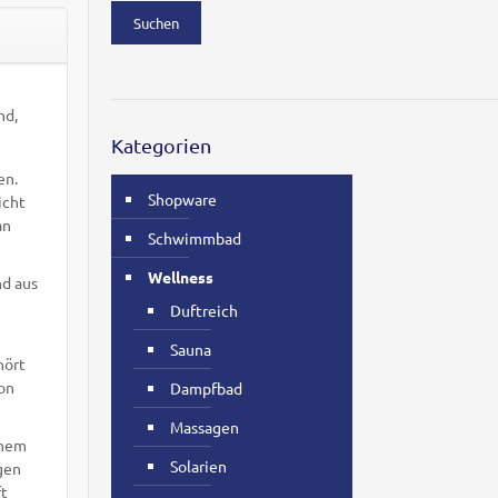
Suchen
nd,
Kategorien
en.
Shopware
icht
an
Schwimmbad
Wellness
d aus
Duftreich
Sauna
hört
von
Dampfbad
Massagen
ünem
Solarien
gen
ft