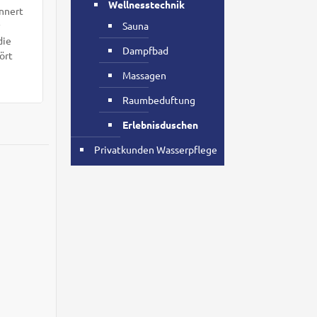
Wellnesstechnik
onnert
r
Sauna
die
Dampfbad
ört
Massagen
Raumbeduftung
Erlebnisduschen
Privatkunden Wasserpflege