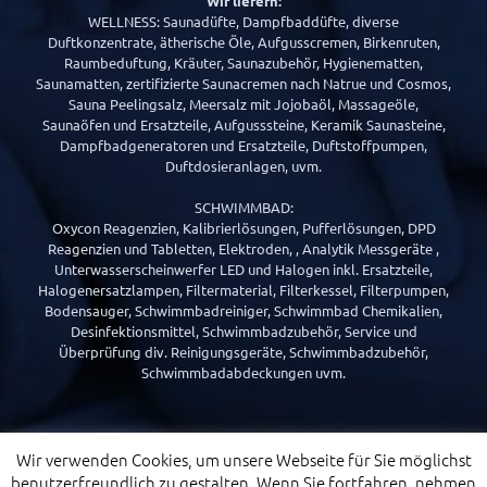
Wir liefern:
WELLNESS: Saunadüfte, Dampfbaddüfte, diverse
Duftkonzentrate, ätherische Öle, Aufgusscremen, Birkenruten,
Raumbeduftung, Kräuter, Saunazubehör, Hygienematten,
Saunamatten, zertifizierte Saunacremen nach Natrue und Cosmos,
Sauna Peelingsalz, Meersalz mit Jojobaöl, Massageöle,
Saunaöfen und Ersatzteile, Aufgusssteine, Keramik Saunasteine,
Dampfbadgeneratoren und Ersatzteile, Duftstoffpumpen,
Duftdosieranlagen, uvm.
SCHWIMMBAD:
Oxycon Reagenzien, Kalibrierlösungen, Pufferlösungen, DPD
Reagenzien und Tabletten, Elektroden, , Analytik Messgeräte ,
Unterwasserscheinwerfer LED und Halogen inkl. Ersatzteile,
Halogenersatzlampen, Filtermaterial, Filterkessel, Filterpumpen,
Bodensauger, Schwimmbadreiniger, Schwimmbad Chemikalien,
Desinfektionsmittel, Schwimmbadzubehör, Service und
Überprüfung div. Reinigungsgeräte, Schwimmbadzubehör,
Schwimmbadabdeckungen uvm.
Wir verwenden Cookies, um unsere Webseite für Sie möglichst
benutzerfreundlich zu gestalten. Wenn Sie fortfahren, nehmen