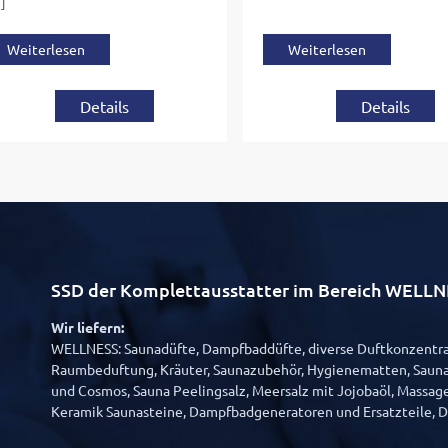
]
Weiterlesen
Weiterlesen
Details
Details
SSD der Komplettausstatter im Bereich WE
Wir liefern:
WELLNESS: Saunadüfte, Dampfbaddüfte, diverse Duftkonzentrat
Raumbeduftung, Kräuter, Saunazubehör, Hygienematten, Sauna
und Cosmos, Sauna Peelingsalz, Meersalz mit Jojobaöl, Massage
Keramik Saunasteine, Dampfbadgeneratoren und Ersatzteile, 