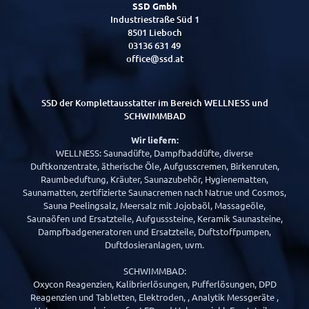
SSD Gmbh
Industriestraße Süd 1
8501 Lieboch
03136 631 49
office@ssd.at
SSD der Komplettausstatter im Bereich WELLNESS und
SCHWIMMBAD
Wir liefern:
WELLNESS: Saunadüfte, Dampfbaddüfte, diverse
Duftkonzentrate, ätherische Öle, Aufgusscremen, Birkenruten,
Raumbeduftung, Kräuter, Saunazubehör, Hygienematten,
Saunamatten, zertifizierte Saunacremen nach Natrue und Cosmos,
Sauna Peelingsalz, Meersalz mit Jojobaöl, Massageöle,
Saunaöfen und Ersatzteile, Aufgusssteine, Keramik Saunasteine,
Dampfbadgeneratoren und Ersatzteile, Duftstoffpumpen,
Duftdosieranlagen, uvm.
SCHWIMMBAD:
Oxycon Reagenzien, Kalibrierlösungen, Pufferlösungen, DPD
Reagenzien und Tabletten, Elektroden, , Analytik Messgeräte ,