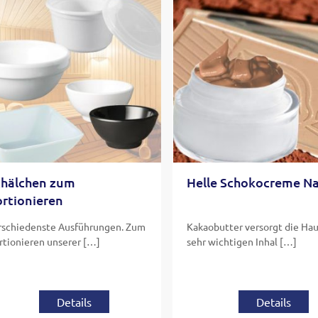
chälchen zum
Helle Schokocreme N
ortionieren
rschiedenste Ausführungen. Zum
Kakaobutter versorgt die Hau
rtionieren unserer […]
sehr wichtigen Inhal […]
Details
Details