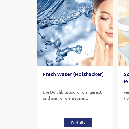
Fresh Water (Holzhacker)
S
P
Die Durchblutung wird angeregt
ve
und man wird entspannt.
Po
Details