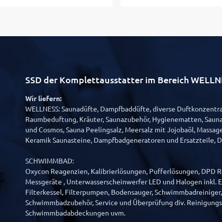
SSD der Komplettausstatter im Bereich WE
Wir liefern:
WELLNESS: Saunadüfte, Dampfbaddüfte, diverse Duftkonzentrat
Raumbeduftung, Kräuter, Saunazubehör, Hygienematten, Sauna
und Cosmos, Sauna Peelingsalz, Meersalz mit Jojobaöl, Massage
Keramik Saunasteine, Dampfbadgeneratoren und Ersatzteile, 
SCHWIMMBAD:
Oxycon Reagenzien, Kalibrierlösungen, Pufferlösungen, DPD Re
Messgeräte , Unterwasserscheinwerfer LED und Halogen inkl. Er
Filterkessel, Filterpumpen, Bodensauger, Schwimmbadreiniger
Schwimmbadzubehör, Service und Überprüfung div. Reinigung
Schwimmbadabdeckungen uvm.