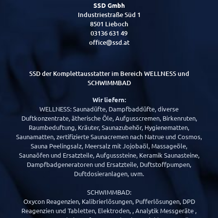
SSD Gmbh
Industriestraße Süd 1
8501 Lieboch
03136 631 49
office@ssd.at
SSD der Komplettausstatter im Bereich WELLNESS und
SCHWIMMBAD
Wir liefern:
WELLNESS: Saunadüfte, Dampfbaddüfte, diverse
Duftkonzentrate, ätherische Öle, Aufgusscremen, Birkenruten,
Raumbeduftung, Kräuter, Saunazubehör, Hygienematten,
Saunamatten, zertifizierte Saunacremen nach Natrue und Cosmos,
Sauna Peelingsalz, Meersalz mit Jojobaöl, Massageöle,
Saunaöfen und Ersatzteile, Aufgusssteine, Keramik Saunasteine,
Dampfbadgeneratoren und Ersatzteile, Duftstoffpumpen,
Duftdosieranlagen, uvm.
SCHWIMMBAD:
Oxycon Reagenzien, Kalibrierlösungen, Pufferlösungen, DPD
Reagenzien und Tabletten, Elektroden, , Analytik Messgeräte ,