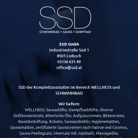
SSD Gmbh
Industriestraße Süd 1
8501 Lieboch
03136 631 49
office@ssd.at
SSD der Komplettausstatter im Bereich WELLNESS und
SCHWIMMBAD
Wir liefern:
WELLNESS: Saunadüfte, Dampfbaddüfte, diverse
Duftkonzentrate, ätherische Öle, Aufgusscremen, Birkenruten,
Raumbeduftung, Kräuter, Saunazubehör, Hygienematten,
Saunamatten, zertifizierte Saunacremen nach Natrue und Cosmos,
Sauna Peelingsalz, Meersalz mit Jojobaöl, Massageöle,