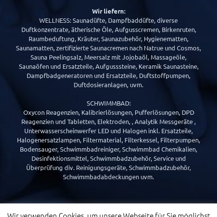
Wir liefern:
WELLNESS: Saunadüfte, Dampfbaddüfte, diverse
Duftkonzentrate, ätherische Öle, Aufgusscremen, Birkenruten,
Raumbeduftung, Kräuter, Saunazubehör, Hygienematten,
Saunamatten, zertifizierte Saunacremen nach Natrue und Cosmos,
Sauna Peelingsalz, Meersalz mit Jojobaöl, Massageöle,
Saunaöfen und Ersatzteile, Aufgusssteine, Keramik Saunasteine,
Dampfbadgeneratoren und Ersatzteile, Duftstoffpumpen,
Duftdosieranlagen, uvm.
SCHWIMMBAD:
Oxycon Reagenzien, Kalibrierlösungen, Pufferlösungen, DPD
Reagenzien und Tabletten, Elektroden, , Analytik Messgeräte ,
Unterwasserscheinwerfer LED und Halogen inkl. Ersatzteile,
Halogenersatzlampen, Filtermaterial, Filterkessel, Filterpumpen,
Bodensauger, Schwimmbadreiniger, Schwimmbad Chemikalien,
Desinfektionsmittel, Schwimmbadzubehör, Service und
Überprüfung div. Reinigungsgeräte, Schwimmbadzubehör,
Schwimmbadabdeckungen uvm.
Wir verwenden Cookies, um unsere Webseite für Sie möglichst