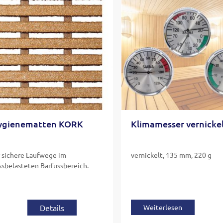
ygienematten KORK
Klimamesser vernicke
r sichere Laufwege im
vernickelt, 135 mm, 220 g
ssbelasteten Barfussbereich.
Details
Weiterlesen