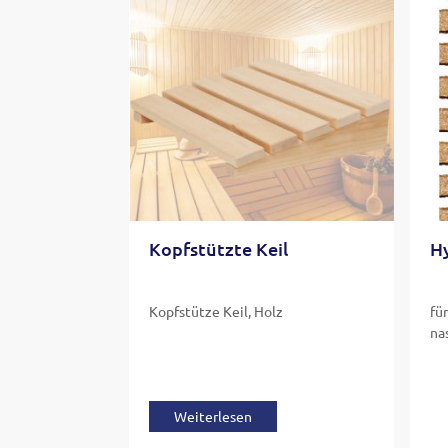
Kopfstützte Keil
H
Kopfstütze Keil, Holz
fü
na
Weiterlesen